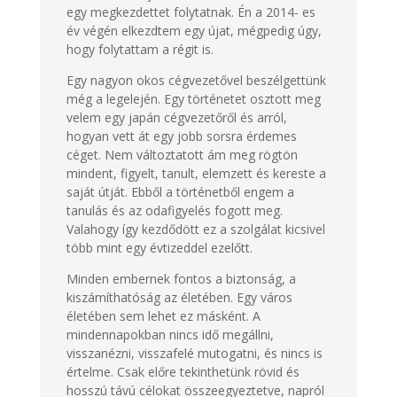
egy megkezdettet folytatnak. Én a 2014- es
év végén elkezdtem egy újat, mégpedig úgy,
hogy folytattam a régit is.
Egy nagyon okos cégvezetővel beszélgettünk
még a legelején. Egy történetet osztott meg
velem egy japán cégvezetőről és arról,
hogyan vett át egy jobb sorsra érdemes
céget. Nem változtatott ám meg rögtön
mindent, figyelt, tanult, elemzett és kereste a
saját útját. Ebből a történetből engem a
tanulás és az odafigyelés fogott meg.
Valahogy így kezdődött ez a szolgálat kicsivel
több mint egy évtizeddel ezelőtt.
Minden embernek fontos a biztonság, a
kiszámíthatóság az életében. Egy város
életében sem lehet ez másként. A
mindennapokban nincs idő megállni,
visszanézni, visszafelé mutogatni, és nincs is
értelme. Csak előre tekinthetünk rövid és
hosszú távú célokat összeegyeztetve, napról