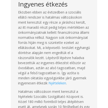
Ingyenes étkezés
Eközben ebben az évtizedben a szociális
ellátó rendszer is hatalmas változásokon
ment keresztül: egy része a járáshoz került,
az itt maradó részt pedig teljes mértékben az
önkormányzatnak kellett finanszíroznia állami
normatíva nélkül. Nagyon sok önkormányzat
forrás híján meg is szüntette ezeket az
ellátásokat. Mi, a képviselő- testület egyhangú
döntése alapján nem engedtük el a
rászorulók kezét. Lépésről lépésre haladva
bevezettük az ingyenes étkezést először az
óvodában, aztán az alsó tagozatban, majd
végül a felső tagozatban is. Így azóta is
minden oktatási egységünkbe járó gyermek
ingyenesen étkezik
Nyírteleken
.
Hatalmas változáson ment keresztül a
Nyírteleki Szociális Szolgáltató Központ is.
Közel 180 millió forintból teljes átépítésen
esett át, amelynek során 10 férőhellyel és egy