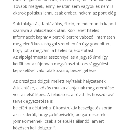
Tovább megyek, ennyi év után sem vagyok és nem is
akarok politikus lenni, csak ember, nekem az pont elég.
Sok találgatás, fantáziálás, fikció, mendemonda kapott
szárnyra a választások után. Kitől lehet hiteles
információt kapni? A percről percre változó, interneten
megjelenő kuszasággal szemben én úgy gondoltam,
hogy jobb megvárni a hiteles tájékoztatást.
Az alpolgármester asszonnyal és a jegyző úrral így
került sor az újonnan megválasztott országgyűlési
képviselővel való találkozásra, beszélgetésre.
Az országos dolgok mellett Nyírtelek helyzetének
áttekintése, a közös munka alapjainak megteremtése
volt az első lépés. A feladatok, a rövid- és hosszú távú
tervek egyeztetése is
belefért a délutánba. E konstruktív beszélgetés során
az is kiderült, hogy „a képviselők, polgármesterek
jönnek-mennek, csak a település állandó, amiért
közösen kell dolgozni”.