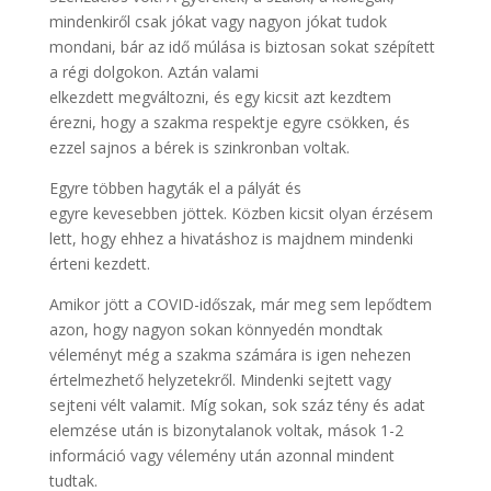
mindenkiről csak jókat vagy nagyon jókat tudok
mondani, bár az idő múlása is biztosan sokat szépített
a régi dolgokon. Aztán valami
elkezdett megváltozni, és egy kicsit azt kezdtem
érezni, hogy a szakma respektje egyre csökken, és
ezzel sajnos a bérek is szinkronban voltak.
Egyre többen hagyták el a pályát és
egyre kevesebben jöttek. Közben kicsit olyan érzésem
lett, hogy ehhez a hivatáshoz is majdnem mindenki
érteni kezdett.
Amikor jött a COVID-időszak, már meg sem lepődtem
azon, hogy nagyon sokan könnyedén mondtak
véleményt még a szakma számára is igen nehezen
értelmezhető helyzetekről. Mindenki sejtett vagy
sejteni vélt valamit. Míg sokan, sok száz tény és adat
elemzése után is bizonytalanok voltak, mások 1-2
információ vagy vélemény után azonnal mindent
tudtak.