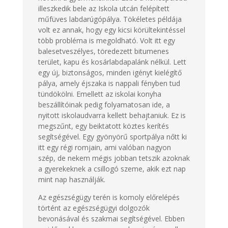
illeszkedik bele az Iskola utcán felépített
műfüves labdarúgópálya. Tökéletes példája
volt ez annak, hogy egy kicsi körültekintéssel
több probléma is megoldható. Volt itt egy
balesetveszélyes, töredezett bitumenes
terület, kapu és kosárlabdapalánk nélkül. Lett
egy új, biztonságos, minden igényt kielégítő
pálya, amely éjszaka is nappali fényben tud
tündökölni. Emellett az iskolai konyha
beszállítóinak pedig folyamatosan ide, a
nyitott iskolaudvarra kellett behajtaniuk. Ez is
megszűnt, egy beiktatott köztes kerítés
segítségével. Egy gyönyörű sportpálya nőtt ki
itt egy régi romjain, ami valóban nagyon
szép, de nekem mégis jobban tetszik azoknak
a gyerekeknek a csillogó szeme, akik ezt nap
mint nap használják.
Az egészségügy terén is komoly előrelépés
történt az egészségügyi dolgozók
bevonásával és szakmai segítségével. Ebben