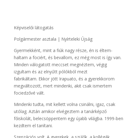
Képviselői látogatás
Polgármester asztala | Nyírteleki Újság
Gyermekként, mint a fiúk nagy része, én is éltem-
haltam a fociért, és bevallom, ez még most is így van.
Minden válogatott meccset megnéztem, végig
izgultam és az elnyűtt pólókból mezt
fabrikáltam. Ekkor jött Irapuato, és a gyerekkorom
megváltozott, mert mindenki, akit csak ismertem
fociedzővé vált.
Mindenki tudta, mit kellett volna csinálni, igaz, csak
utólag. Aztán amikor elvégeztem a tanárképző
főiskolát, belecsöppentem egy újabb világba. 1999-ben
kezdtem el tanítani.
Szenzációs volt. A gyerekek, a szülők, a kollégák,