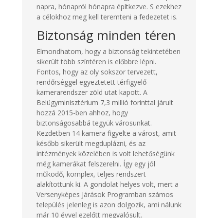
napra, hónapról hónapra építkezve. S ezekhez
a célokhoz meg kell teremteni a fedezetet is.
Biztonság minden téren
Elmondhatom, hogy a biztonság tekintetében
sikerült több színtéren is előbbre lépni.
Fontos, hogy az oly sokszor tervezett,
rendőrséggel egyeztetett térfigyelő
kamerarendszer zöld utat kapott. A
Belügyminisztérium 7,3 millió forinttal járult
hozzá 2015-ben ahhoz, hogy
biztonságosabbá tegyük városunkat.
Kezdetben 14 kamera figyelte a várost, amit
később sikerült megduplázni, és az
intézmények közelében is volt lehetőségünk
még kamerákat felszerelni. Így egy jól
működő, komplex, teljes rendszert
alakítottunk ki. A gondolat helyes volt, mert a
Versenyképes Járások Programban számos
település jelenleg is azon dolgozik, ami nálunk
már 10 évvel ezelőtt megvalósult.