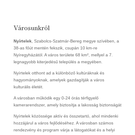
Városunkról
Nyírtelek
, Szabolcs-Szatmár-Bereg megye szívében, a
38-as főút mentén fekszik, csupán 10 km-re
Nyíregyházától. A város területe 68 km², mellyel a 7.
legnagyobb kiterjedésű település a megyében.
Nyírtelek otthont ad a különböző kultúráknak és
hagyományoknak, amelyek gazdagítják a város
kulturális életét.
A városban működik egy 0-24 órás térfigyelő
kamerarendszer, amely biztosítja a lakosság biztonságát
Nyírtelek közössége aktív és összetartó, ahol mindenki
hozzájárul a város fejlődéséhez. A városban számos
rendezvény és program várja a látogatókat és a helyi