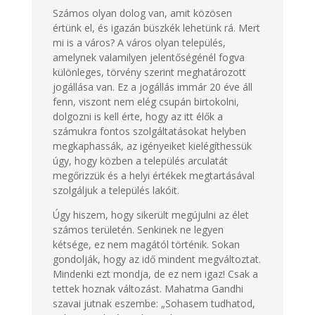
Számos olyan dolog van, amit közösen
értünk el, és igazán büszkék lehetünk rá. Mert
mi is a város? A város olyan település,
amelynek valamilyen jelentőségénél fogva
különleges, törvény szerint meghatározott
jogállása van. Ez a jogállás immár 20 éve áll
fenn, viszont nem elég csupán birtokolni,
dolgozni is kell érte, hogy az itt élők a
számukra fontos szolgáltatásokat helyben
megkaphassák, az igényeiket kielégíthessük
úgy, hogy közben a település arculatát
megőrizzük és a helyi értékek megtartásával
szolgáljuk a település lakóit.
Úgy hiszem, hogy sikerült megújulni az élet
számos területén. Senkinek ne legyen
kétsége, ez nem magától történik. Sokan
gondolják, hogy az idő mindent megváltoztat.
Mindenki ezt mondja, de ez nem igaz! Csak a
tettek hoznak változást. Mahatma Gandhi
szavai jutnak eszembe: „Sohasem tudhatod,