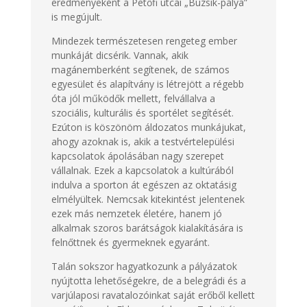
eredményeként a Petőfi utcai „Buzsik-pálya”
is megújult.
Mindezek természetesen rengeteg ember
munkáját dicsérik. Vannak, akik
magánemberként segítenek, de számos
egyesület és alapítvány is létrejött a régebb
óta jól működők mellett, felvállalva a
szociális, kulturális és sportélet segítését.
Ezúton is köszönöm áldozatos munkájukat,
ahogy azoknak is, akik a testvértelepülési
kapcsolatok ápolásában nagy szerepet
vállalnak. Ezek a kapcsolatok a kultúrából
indulva a sporton át egészen az oktatásig
elmélyültek. Nemcsak kitekintést jelentenek
ezek más nemzetek életére, hanem jó
alkalmak szoros barátságok kialakítására is
felnőttnek és gyermeknek egyaránt.
Talán sokszor hagyatkozunk a pályázatok
nyújtotta lehetőségekre, de a belegrádi és a
varjúlaposi ravatalozóinkat saját erőből kellett