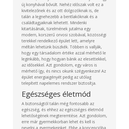
új konyhával bővült. Nehéz időszak volt ez a
kivitelezőnek és az ott dolgozóknak is, de
talán a legnehezebb a bentlakóknak és a
családtagjaiknak lehetett. Mindenki
kitartásának, türelmének jutalma egy
modern, korszerű orvosi szobával, közösségi
terekkel rendelkező épület lett, amelyre
méltán lehetünk büszkék. Többen is vallják,
hogy egy társadalom értéke azzal mérhető le
leginkább, hogy hogyan bánik az elesettekkel,
az idősekkel. Azt gondolom, egy város is
mérhető így, és nincs okunk szégyenkezni! Az
épület energiaigényét pedig az utólag
telepített napelemes rendszer biztosítja.
Egészséges életmód
A biztonságtól talán még fontosabb az
egészség, és ehhez az egészséges életmód
lehetőségének megteremtése. Azt gondolom,
erre már gyermekkorban lehet és kell is
nevelni a gyermekeinket. Ebbe a koncepcióba