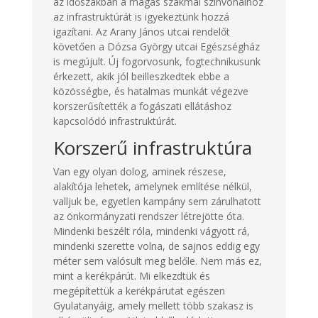
az időszakban a magas szakmai színvonalhoz
az infrastruktúrát is igyekeztünk hozzá
igazítani. Az Arany János utcai rendelőt
követően a Dózsa György utcai Egészségház
is megújult. Új fogorvosunk, fogtechnikusunk
érkezett, akik jól beilleszkedtek ebbe a
közösségbe, és hatalmas munkát végezve
korszerűsítették a fogászati ellátáshoz
kapcsolódó infrastruktúrát.
Korszerű infrastruktúra
Van egy olyan dolog, aminek részese,
alakítója lehetek, amelynek említése nélkül,
valljuk be, egyetlen kampány sem zárulhatott
az önkormányzati rendszer létrejötte óta.
Mindenki beszélt róla, mindenki vágyott rá,
mindenki szerette volna, de sajnos eddig egy
méter sem valósult meg belőle. Nem más ez,
mint a kerékpárút. Mi elkezdtük és
megépítettük a kerékpárutat egészen
Gyulatanyáig, amely mellett több szakasz is