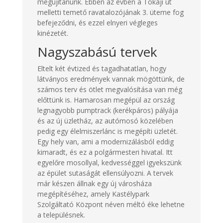
megújítanunk. Ebben az évben a Tokaji út
melletti temető ravatalozójának 3. üteme fog
befejeződni, és ezzel elnyeri végleges
kinézetét.
Nagyszabású tervek
Eltelt két évtized és tagadhatatlan, hogy
látványos eredmények vannak mögöttünk, de
számos terv és ötlet megvalósítása van még
előttünk is. Hamarosan megépül az ország
legnagyobb pumptrack (kerékpáros) pályája
és az új üzletház, az autómosó közelében
pedig egy élelmiszerlánc is megépíti üzletét.
Egy hely van, ami a modernizálásból eddig
kimaradt, és ez a polgármesteri hivatal. Itt
egyelőre mosollyal, kedvességgel igyekszünk
az épület sutaságát ellensúlyozni. A tervek
már készen állnak egy új városháza
megépítéséhez, amely Kastélypark
Szolgáltató Központ néven méltó éke lehetne
a településnek.