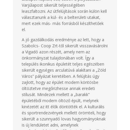
Varjúlapost sikerült teljességében
leaszfaltozni. Az útfelújítások során külön kell
választanunk a kül- és a belterületi utakat,
mert ezek más- más forrásból készíthetőek
el.
A jó gazdálkodás eredménye az lett, hogy a
Szabolcs- Coop Zrt-től sikerült visszavásárolni
a Vigadó azon részét, amely nem az
önkormányzat tulajdonában volt. Így a
település ikonikus épületét teljes egészében
sikerült egységes arculatúvá alakítani a „Zöld
Város” pályázat keretében. A felújítás úgy
zajlott, hogy az épület modern köntösbe
öltöztetve megőrizhesse annak eredeti
stílusát. Mindezek mellett a „barakk”
épületéből modern öltöző épült, melynek
kinézetét az itt élők döntötték el. A kulturális
és sportrendezvények mellett örömteli, hogy
sikerült a szunnyadó lovas hagyományoknak
is új lendületet adni, amelynek