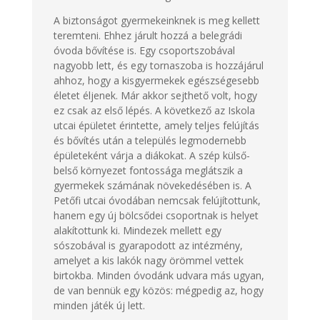
A biztonságot gyermekeinknek is meg kellett
teremteni. Ehhez járult hozzá a belegrádi
óvoda bővítése is. Egy csoportszobával
nagyobb lett, és egy tornaszoba is hozzájárul
ahhoz, hogy a kisgyermekek egészségesebb
életet éljenek. Már akkor sejthető volt, hogy
ez csak az első lépés. A következő az Iskola
utcai épületet érintette, amely teljes felújítás
és bővítés után a település legmodernebb
épületeként várja a diákokat. A szép külső-
belső környezet fontossága meglátszik a
gyermekek számának növekedésében is. A
Petőfi utcai óvodában nemcsak felújítottunk,
hanem egy új bölcsődei csoportnak is helyet
alakítottunk ki. Mindezek mellett egy
sószobával is gyarapodott az intézmény,
amelyet a kis lakók nagy örömmel vettek
birtokba. Minden óvodánk udvara más ugyan,
de van bennük egy közös: mégpedig az, hogy
minden játék új lett.