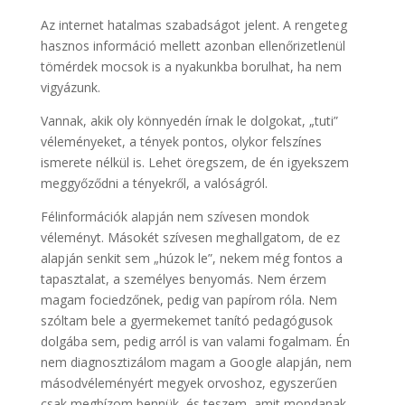
Az internet hatalmas szabadságot jelent. A rengeteg
hasznos információ mellett azonban ellenőrizetlenül
tömérdek mocsok is a nyakunkba borulhat, ha nem
vigyázunk.
Vannak, akik oly könnyedén írnak le dolgokat, „tuti”
véleményeket, a tények pontos, olykor felszínes
ismerete nélkül is. Lehet öregszem, de én igyekszem
meggyőződni a tényekről, a valóságról.
Félinformációk alapján nem szívesen mondok
véleményt. Másokét szívesen meghallgatom, de ez
alapján senkit sem „húzok le”, nekem még fontos a
tapasztalat, a személyes benyomás. Nem érzem
magam fociedzőnek, pedig van papírom róla. Nem
szóltam bele a gyermekemet tanító pedagógusok
dolgába sem, pedig arról is van valami fogalmam. Én
nem diagnosztizálom magam a Google alapján, nem
másodvéleményért megyek orvoshoz, egyszerűen
csak megbízom bennük, és teszem, amit mondanak.