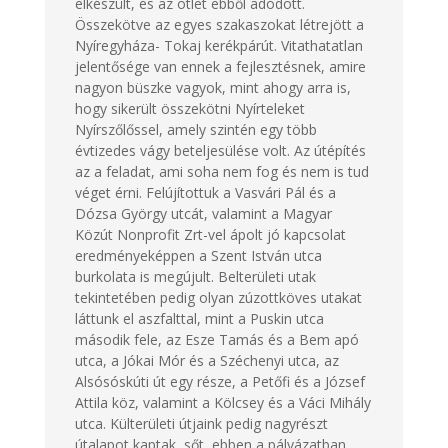
elkészült, és az ötlet ebből adódott.
Összekötve az egyes szakaszokat létrejött a
Nyíregyháza- Tokaj kerékpárút. Vitathatatlan
jelentősége van ennek a fejlesztésnek, amire
nagyon büszke vagyok, mint ahogy arra is,
hogy sikerült összekötni Nyírteleket
Nyírszőlőssel, amely szintén egy több
évtizedes vágy beteljesülése volt. Az útépítés
az a feladat, ami soha nem fog és nem is tud
véget érni. Felújítottuk a Vasvári Pál és a
Dózsa György utcát, valamint a Magyar
Közút Nonprofit Zrt-vel ápolt jó kapcsolat
eredményeképpen a Szent István utca
burkolata is megújult. Belterületi utak
tekintetében pedig olyan zúzottköves utakat
láttunk el aszfalttal, mint a Puskin utca
második fele, az Esze Tamás és a Bem apó
utca, a Jókai Mór és a Széchenyi utca, az
Alsósóskúti út egy része, a Petőfi és a József
Attila köz, valamint a Kölcsey és a Váci Mihály
utca. Külterületi útjaink pedig nagyrészt
útalapot kaptak, sőt, ebben a pályázatban